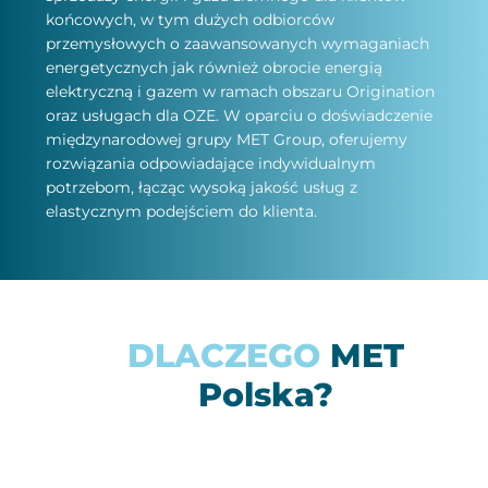
końcowych, w tym dużych odbiorców
przemysłowych o zaawansowanych wymaganiach
energetycznych jak również obrocie energią
elektryczną i gazem w ramach obszaru Origination
oraz usługach dla OZE. W oparciu o doświadczenie
międzynarodowej grupy MET Group, oferujemy
rozwiązania odpowiadające indywidualnym
potrzebom, łącząc wysoką jakość usług z
elastycznym podejściem do klienta.
DLACZEGO
MET
Polska?