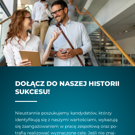
DOŁĄCZ DO NASZEJ HISTORII
SUKCESU!
Nieu­stan­nie po­szu­ku­je­my kan­dy­da­tó­w, któ­rzy
iden­ty­fi­ku­ją się z na­szy­mi war­to­ścia­mi, wy­ka­zu­ją
się za­an­ga­żo­wa­niem w pra­cę ze­spo­ło­wą oraz po­
tra­fią re­ali­zo­wać wy­zna­czo­ne ce­le. Je­śli nie znaj­