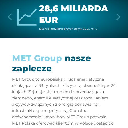
28,6 MILIARDA
EUR
Skon­so­li­do­wa­ne przy­cho­dy w 2025 ro­ku
MET Group
nasze
zaplecze
MET Group to europejska grupa energetyczna
działająca na 33 rynkach, z fizyczną obecnością w 24
krajach. Zajmuje się handlem i sprzedażą gazu
ziemnego, energii elektrycznej oraz rozwijaniem
aktywów związanych z energią odnawialną i
infrastrukturą energetyczną. Globalne
doświadczenie i know-how MET Group pozwala
MET Polska oferować klientom w Polsce dostęp do