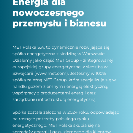
Energia dla
nowoczesnego
przemysłu i biznesu
MET Polska S.A. to dynamicznie rozwijająca się
spółka energetyczna z siedzibą w Warszawie.
Działamy jako część MET Group – zintegrowanej
europejskiej grupy energetycznej z siedzibą w
Szwajcarii (www.met.com). Jesteśmy w 100%
spółką zależną MET Group, która specjalizuje się w
handlu gazem ziemnym i energią elektryczną,
współpracy z producentami energii oraz
zarządzaniu infrastrukturą energetyczną.
Spółka została założona w 2024 roku, odpowiadając
na rosnące potrzeby polskiego rynku
energetycznego. MET Polska skupia się na
sprzedaży energii i gazu ziemnego dla klientów