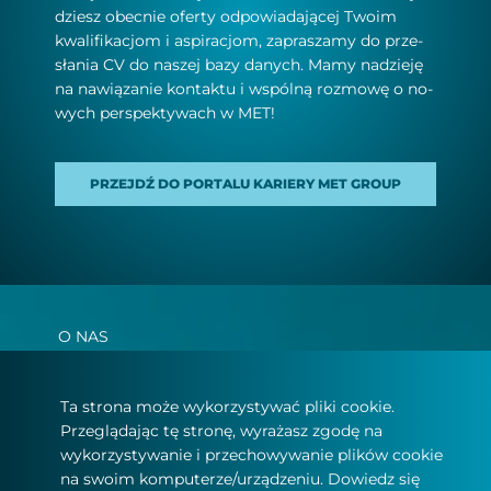
dziesz obec­nie ofer­ty od­po­wia­da­ją­cej Two­im
kwa­li­fi­ka­cjom i aspi­ra­cjo­m, za­pra­sza­my do prze­
sła­nia CV do na­szej ba­zy da­nych. Ma­my na­dzie­ję
na na­wią­za­nie kon­tak­tu i wspól­ną roz­mo­wę o no­
wych per­spek­ty­wach w MET!
PRZEJDŹ DO PORTALU KARIERY MET GROUP
O NAS
PRODUKTY I USŁUGI
Ta strona może wykorzystywać pliki cookie.
AKTUALNOŚCI I MEDIA
Przeglądając tę stronę, wyrażasz zgodę na
wykorzystywanie i przechowywanie plików cookie
KARIERA
na swoim komputerze/urządzeniu. Dowiedz się